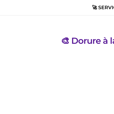
🚀 SERV
🎨 Dorure à l