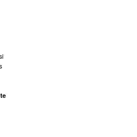
si
s
te