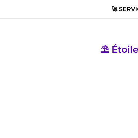
🚀 SERV
⛱️ Étoi