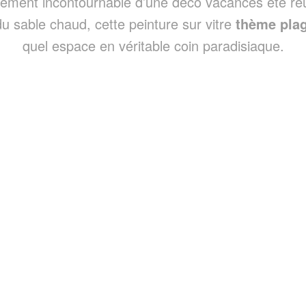
ément incontournable d’une déco vacances été réuss
u sable chaud, cette peinture sur vitre
thème pla
quel espace en véritable coin paradisiaque.