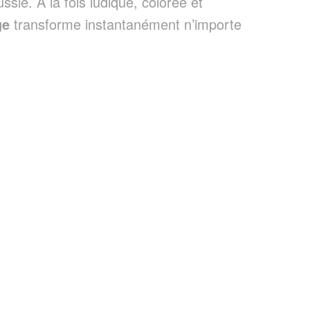
ie. À la fois ludique, colorée et
ge
transforme instantanément n’importe