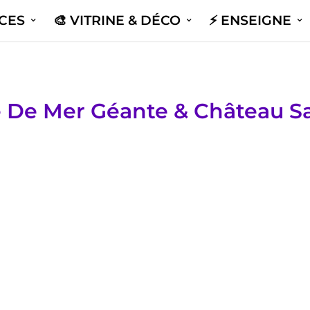
ICES
🎨 VITRINE & DÉCO
⚡️ ENSEIGNE
le De Mer Géante & Château S