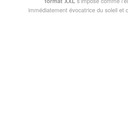
format XXL
s’impose comme l’él
immédiatement évocatrice du soleil et d