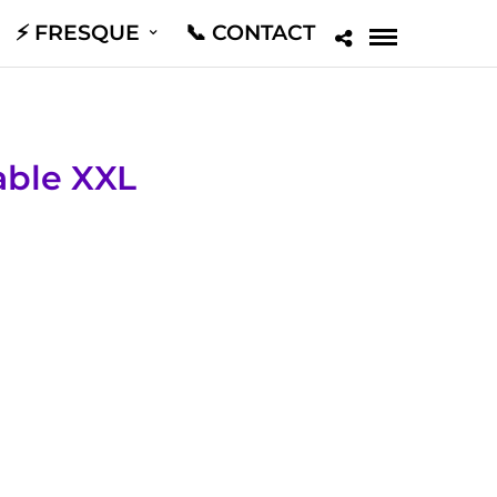
⚡️ FRESQUE
📞 CONTACT
able XXL