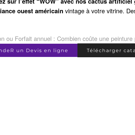
 sur l’effet “WOW” avec nos cactus artificiel 
iance ouest américain
vintage à votre vitrine. De
son ou Forfait annuel : Combien coûte une peinture p
deR un Devis en ligne
Télécharger cat