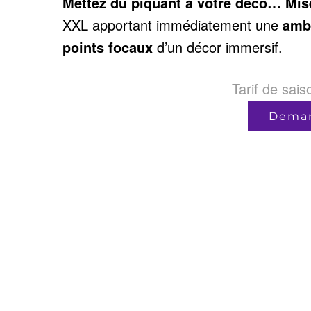
Mettez du piquant à votre déco… Misez
XXL apportant immédiatement une
amb
points focaux
d’un décor immersif.
Tarif de sai
Deman