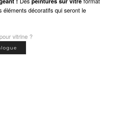
géant !
Des
peintures sur vitre
format
s éléments décoratifs qui seront le
our vitrine ?
alogue