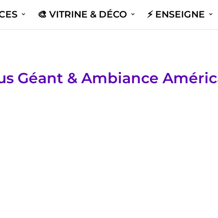
ICES
🎨 VITRINE & DÉCO
⚡️ ENSEIGNE
us Géant & Ambiance Améric