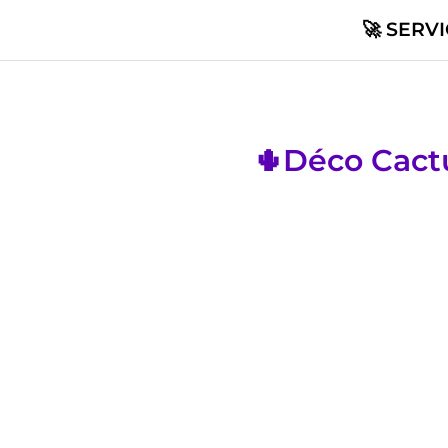
🚀 SERV
🌵Déco Cact