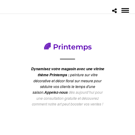
🌈 Printemps
Dynamisez votre magasin avec une vitrine
peinture sur vitre
thème Printemps :
décorative et décor floral sur mesure pour
séduire vos clients le temps d'une
saison.
dès aujourd’hui pour
Appelez-nous
une consultation gratuite et découvrez
comment notre art peut booster vos ventes !