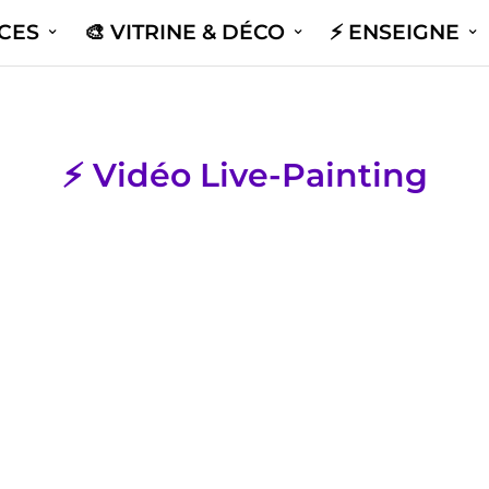
ICES
🎨 VITRINE & DÉCO
⚡️ ENSEIGNE
⚡️ Vidéo Live-Painting
résors du monde / Le
🌈 Vitrine de Pâques I Déco
 Nice 2023
Carrefour Market📍TOULO