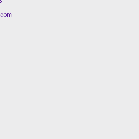
6
e.com