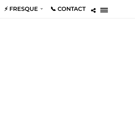
⚡️ FRESQUE
📞 CONTACT
ration
🌈 Décoration Vitrine de Pâques I Déco
N83
Magasin HYPER-U