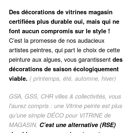
Des décorations de vitrines magasin
certifiées plus durable oui, mais qui ne
font aucun compromis sur le style !
C’est la promesse de nos audacieux
artistes peintres, qui part le choix de cette
peinture aux algues, vous garantissent
des
décorations de saison écologiquement
viable.
( printemps, été, automne, hiver)
GSA, GSS, CHR villes & collectivités, vous
l’aurez compris : une Vitrine peinte est plus
qu’une simple DÉCO pour VITRINE de
MAGASIN.
C’est une alternative (RSE)