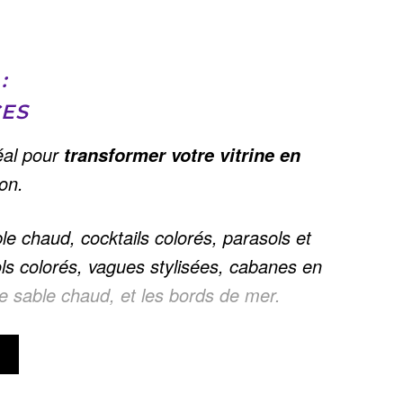
:
CES
déal pour
transformer votre vitrine en
ion.
le chaud, cocktails colorés, parasols et
s colorés, vagues stylisées, cabanes en
e sable chaud, et les bords de mer.