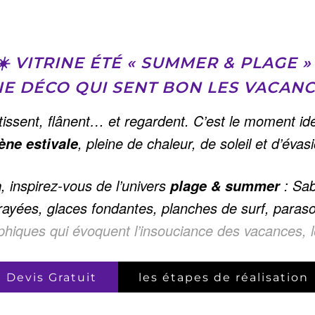
☀️ VITRINE ÉTÉ « SUMMER & PLAGE » 
E DÉCO QUI SENT BON LES VACAN
lentissent, flânent… et regardent. C’est le moment i
, pleine de chaleur, de soleil et d’évas
ène estivale
, inspirez-vous de l’univers
: Sab
n
plage & summer
yées, glaces fondantes, planches de surf, parasol
hiques qui évoquent l’insouciance des vacances, l
Devis Gratuit
les étapes de réalisation