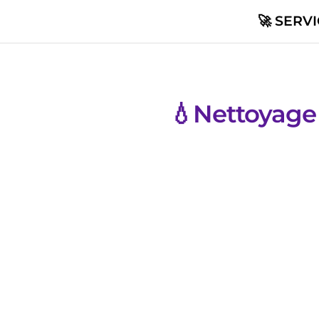
🚀 SERV
💧Nettoyage 