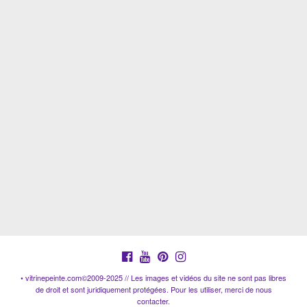
• vitrinepeinte.com©2009-2025 // Les images et vidéos du site ne sont pas libres
de droit et sont juridiquement protégées. Pour les utiliser, merci de nous
contacter.