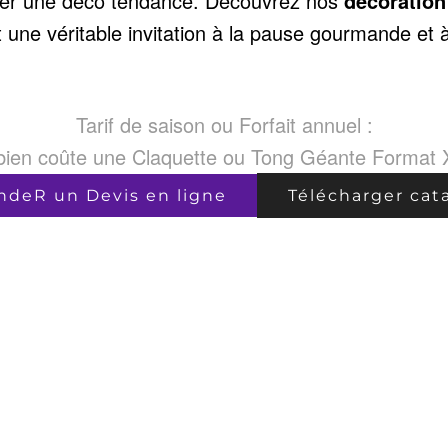
éer une déco tendance. Découvrez nos
décoration
t
une véritable invitation à la pause gourmande et à
Tarif de saison ou Forfait annuel :
ien coûte une Claquette ou Tong Géante Format 
deR un Devis en ligne
Télécharger cat