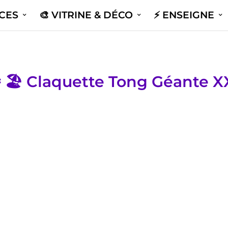
ICES
🎨 VITRINE & DÉCO
⚡️ ENSEIGNE
 🏖️ Claquette Tong Géante X