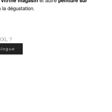
 vitrine magasin
et autre
peinture sur
 la dégustation.
XXL ?
alogue