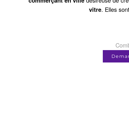
commerçant en ville
désireuse de cr
vitre
. Elles son
Comb
Deman